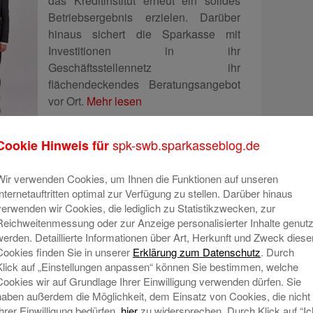
das Kreditinstitut erneut ein solides
Betriebsergebnis erzielen. Darüber
hinaus sichert die Sparkasse mit
Investitionen in ihr
Geschäftsstellennetz ihr
flächendeckendes Beratungsangebot
vor Ort.
Mehr lesen
spk-swb.sparkasseblog.de
Cookie Hinweis für
Wir verwenden Cookies, um Ihnen die Funktionen auf unseren
sident begeistert bei S-Forum
Internetauftritten optimal zur Verfügung zu stellen. Darüber hinaus
verwenden wir Cookies, die lediglich zu Statistikzwecken, zur
Reichweitenmessung oder zur Anzeige personalisierter Inhalte genutz
werden. Detaillierte Informationen über Art, Herkunft und Zweck diese
Rund 900 Gäste sind am 28. April
Cookies finden Sie in unserer
Erklärung zum Datenschutz
. Durch
2026 der Einladung zur großen
Klick auf „Einstellungen anpassen“ können Sie bestimmen, welche
Kundenveranstaltung S‑Forum in die
Cookies wir auf Grundlage Ihrer Einwilligung verwenden dürfen. Sie
ausgebuchte Neue Tonhalle in
haben außerdem die Möglichkeit, dem Einsatz von Cookies, die nicht
Villingen gefolgt. Höhepunkt war der
Ihrer Einwilligung bedürfen,
hier
zu widersprechen. Durch Klick auf “Ic