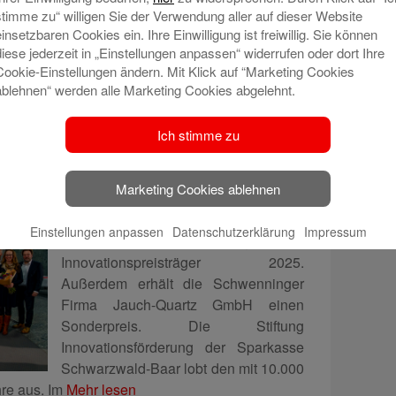
Vortrag des ehemaligen
stimme zu“ willigen Sie der Verwendung aller auf dieser Website
einsetzbaren Cookies ein. Ihre Einwilligung ist freiwillig. Sie können
Bundespräsident Joachim Gauck – ein
diese jederzeit in „Einstellungen anpassen“ widerrufen oder dort Ihre
Auftritt, der unterhaltsam war, aber
Cookie-Einstellungen ändern. Mit Klick auf “Marketing Cookies
ablehnen“ werden alle Marketing Cookies abgelehnt.
Ich stimme zu
novationspreis
Marketing Cookies ablehnen
Die Firma STERMAN techn. Systeme
Einstellungen anpassen
Datenschutzerklärung
Impressum
GmbH aus St. Georgen ist
Innovationspreisträger 2025.
Außerdem erhält die Schwenninger
Firma Jauch-Quartz GmbH einen
Sonderpreis. Die Stiftung
Innovationsförderung der Sparkasse
Schwarzwald-Baar lobt den mit 10.000
hre aus. Im
Mehr lesen